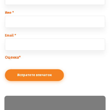
Име
*
Еmail
*
Оценка
*