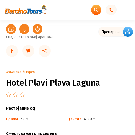
Препорака!
Споделете го овој аранжман:
Хрватска
Пореч
Hotel Plavi Plava Laguna
Растојание од
Плажа:
50 m
Центар:
4000 m
Сместувањето поседува