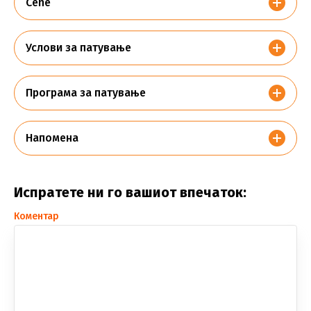
Cene
Услови за патување
Програма за патување
Напомена
Испратете ни го вашиот впечаток:
Коментар