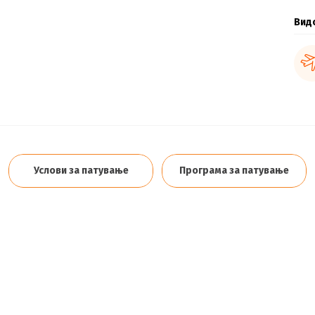
Вид
Услови за патување
Програма за патување