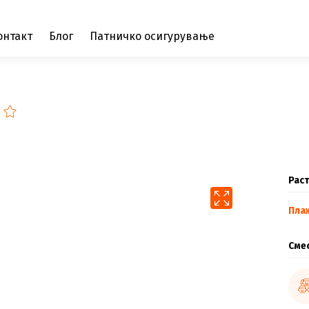
онтакт
Блог
Патничко осигурување
Раст
Пла
Сме