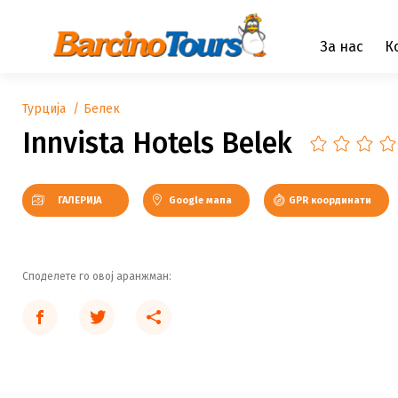
За нас
К
Турција
Белек
Innvista Hotels Belek
ГАЛЕРИЈА
Google мапа
GPR координати
Споделете го овој аранжман: