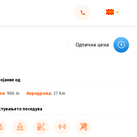
Одлична цена
ојание од
жа:
900 m
Аеродрома:
27 km
стувањето поседува