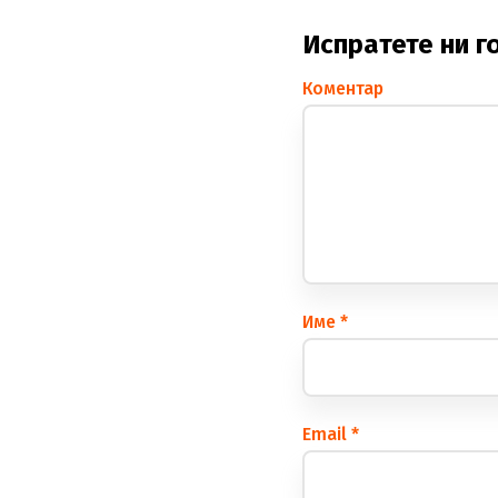
Испратете ни г
Коментар
Име
*
Еmail
*