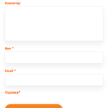
Коментар
Име
*
Еmail
*
Оценка
*