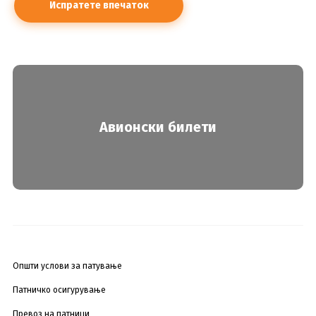
Авионски билети
Општи услови за патување
Патничко осигурување
Превоз на патници