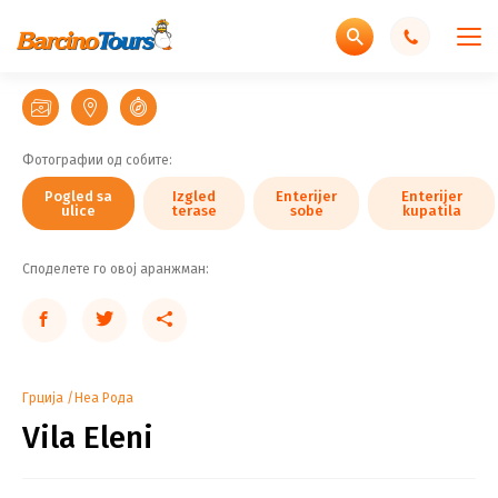
Pogled
Pogled
sa
sa
Izgled
Izgled
Izgled
Enterijer
Enterijer
Enterijer
Enterijer
Enterijer
Enterijer
Enterijer
Enterijer
Enterijer
ulice
ulice
terase
terase
terase
sobe
sobe
sobe
sobe
sobe
sobe
sobe
sobe
kupatila
Фотографии од собите:
Pogled sa
Izgled
Enterijer
Enterijer
ulice
terase
sobe
kupatila
Споделете го овој аранжман:
Грција
Неа Рода
Vila Eleni