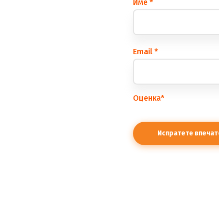
Име
*
Еmail
*
Оценка
*