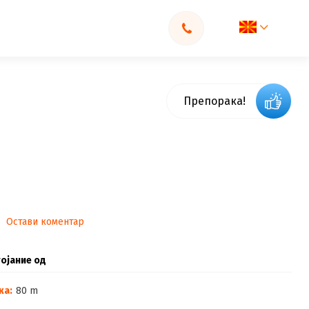
Препорака!
Остави коментар
ојание од
жа:
80 m