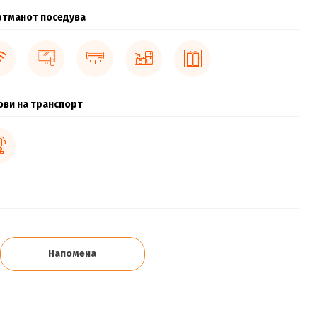
ртманот поседува
ови на транспорт
Напомена