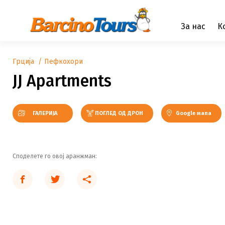
За нас
К
Грција
Пефкохори
JJ Apartments
ГАЛЕРИЈА
ПОГЛЕД ОД ДРОН
Google мапа
U samom centru Pefkohorija
Споделете го овој аранжман: