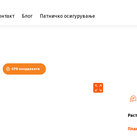
онтакт
Блог
Патничко осигурување
GPR координати
Раст
Пла