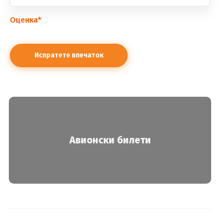
Оценка
*
Авионски билети