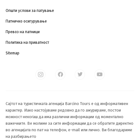
Општи услови за патување
Патничко осигурување
Превоз на патници
Политика на приватност
Sitemap
Сајтот на туристичката агенција Barcino Tours е од информативен
карактер. Иако настојуваме редовно да го ажурираме, постои
можност некогаш да има различни информации од моментално
важечките. Ве молиме за сите информации да се обратите директно
во агенцијата по пат на телефон, e-mail или лично. Ви благодариме
на разбирањето