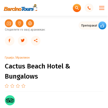
Odlični utisci gostiju
Препорака!
Споделете го овој аранжман:
Грција
Ираклион
Cactus Beach Hotel &
Bungalows