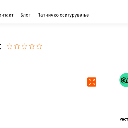
онтакт
Блог
Патничко осигурување
t
Раст