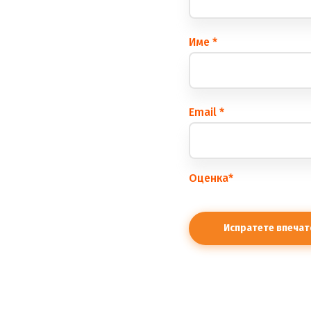
Име
*
Еmail
*
Оценка
*