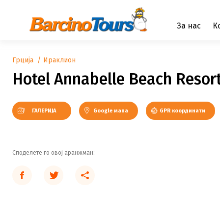
За нас
К
Грција
Ираклион
Hotel Annabelle Beach Resor
ГАЛЕРИЈА
Google мапа
GPR координати
Na plaži
Споделете го овој аранжман: