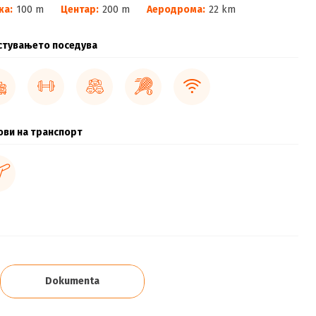
жа:
100 m
Центар:
200 m
Аеродрома:
22 km
стувањето поседува
ови на транспорт
Dokumenta