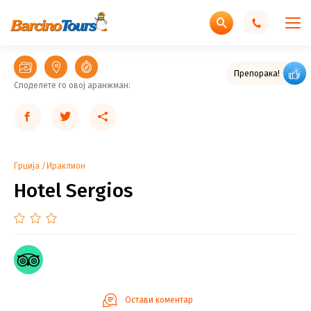
Odličan gradski hotel
Препорака!
Споделете го овој аранжман:
Грција
Ираклион
Hotel Sergios
Остави коментар