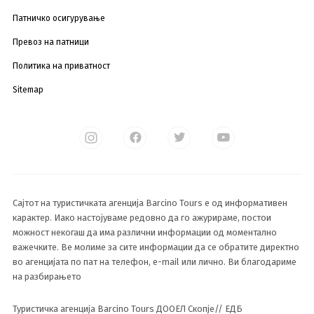
Патничко осигурување
Превоз на патници
Политика на приватност
Sitemap
Сајтот на туристичката агенција Barcino Tours е од информативен
карактер. Иако настојуваме редовно да го ажурираме, постои
можност некогаш да има различни информации од моментално
важечките. Ве молиме за сите информации да се обратите директно
во агенцијата по пат на телефон, e-mail или лично. Ви благодариме
на разбирањето
Туристичка агенција Barcino Tours ДООЕЛ Скопје// ЕДБ