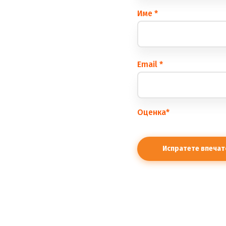
Име
*
Еmail
*
Оценка
*