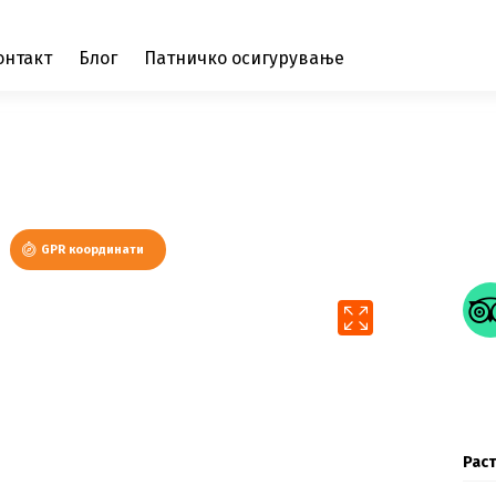
онтакт
Блог
Патничко осигурување
GPR координати
Раст