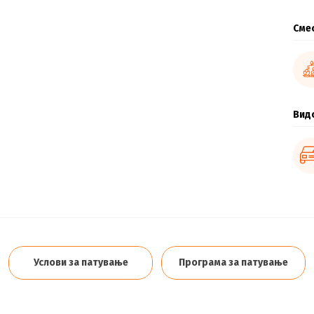
Сме
Вид
Услови за патување
Програма за патување