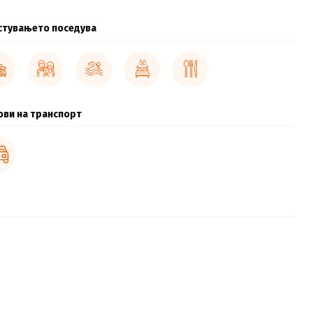
стувањето поседува
ови на транспорт