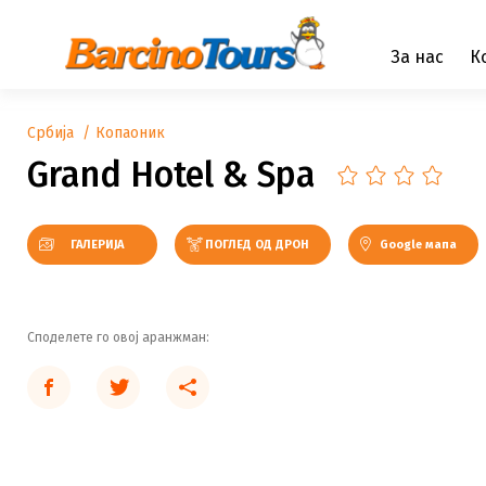
За нас
К
Србија
Копаоник
Grand Hotel & Spa
ГАЛЕРИЈА
ПОГЛЕД ОД ДРОН
Google мапа
Споделете го овој аранжман: