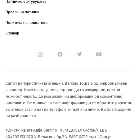
Патничко осигурување
Превоз на патници
Политика на приватност
Sitemap
Сајтот на туристичката агенција Barcino Tours е од информативен
карактер. Иако настојуваме редовно да го ажурираме, постои
можност некогаш да има различни информации од моментално
важечките. Ве молиме за сите информации да се обратите директно
во агенцијата по пат на телефон, e-mail или лично. Ви благодариме
на разбирањето
Туристичка агенција Barcino Tours ДООЕЛ Скопје// ЕДБ
4043021531370// Беласица бр.2// EAST GATE -кат 1,Скопје