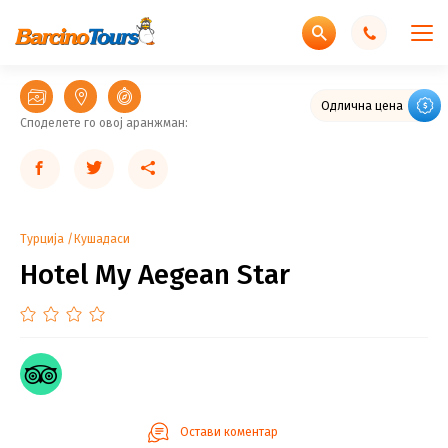
Одлична цена
Споделете го овој аранжман:
Турција
Кушадаси
Hotel My Aegean Star
Остави коментар