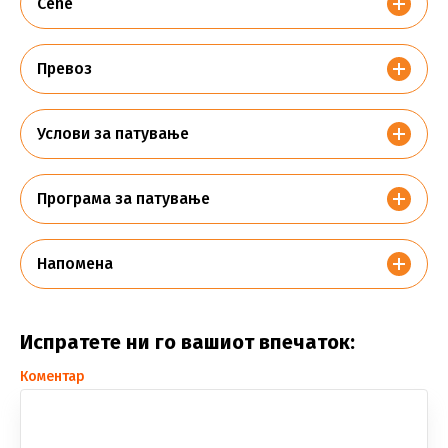
Cene
Превоз
Услови за патување
Програма за патување
Напомена
Испратете ни го вашиот впечаток:
Коментар