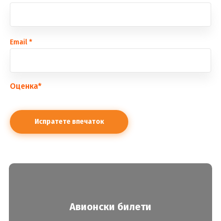
Еmail
*
Оценка
*
Авионски билети