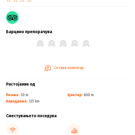
Барцино препорачува
Остави коментар
Растојание од
Плажа:
50 m
Центар:
800 m
Аеродрома:
125 km
Сместувањето поседува