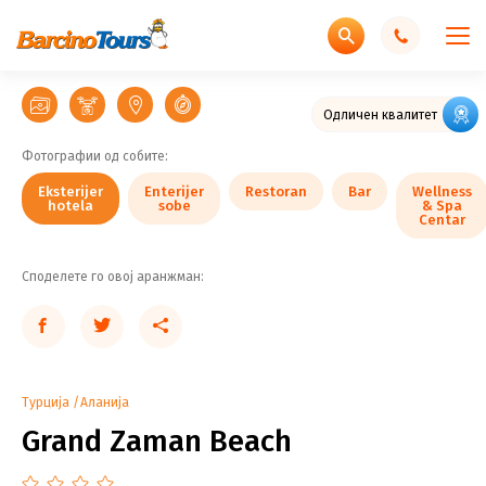
Wellness
Wellness
Eksterijer
Eksterijer
Enterijer
Enterijer
& Spa
& Spa
hotela
hotela
sobe
sobe
Restoran
Restoran
Restoran
Bar
Centar
Centar
Одличен квалитет
Фотографии од собите:
Eksterijer
Enterijer
Restoran
Bar
Wellness
hotela
sobe
& Spa
Centar
Споделете го овој аранжман:
Турција
Аланија
Grand Zaman Beach