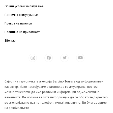
Општи услови за патување
Патничко осигурување
Превоз на патници
Политика на приватност
Sitemap
Сајтот на туристичката агенција Barcino Tours е од информативен
карактер. Иако настојуваме редовно да го ажурираме, постои
можност некогаш да има различни информации од моментално
важечките. Ве молиме за сите информации да се обратите директно
во агенцијата по пат на телефон, e-mail или лично. Ви благодариме
на разбирањето