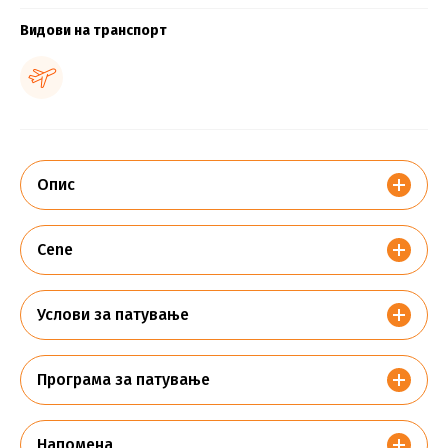
Видови на транспорт
Опис
Cene
Услови за патување
Програма за патување
Напомена