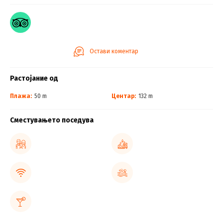
Остави коментар
Растојание од
Плажа:
50 m
Центар:
132 m
Сместувањето поседува