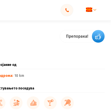
Препорака!
ојание од
одрома:
10 km
стувањето поседува