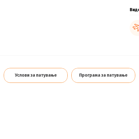
Вид
Услови за патување
Програма за патување