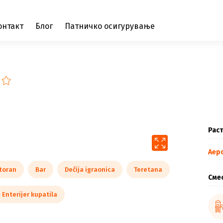
онтакт
Блог
Патничко осигурување
Раст
Аер
toran
Bar
Dečija igraonica
Teretana
Сме
Enterijer kupatila