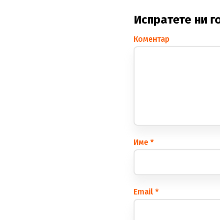
Испратете ни г
Коментар
Име
*
Еmail
*