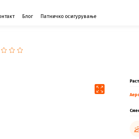
онтакт
Блог
Патничко осигурување
Раст
Аер
Сме