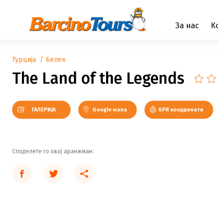
За нас
К
Турција
Белек
The Land of the Legends
ГАЛЕРИЈА
Google мапа
GPR координати
Споделете го овој аранжман: