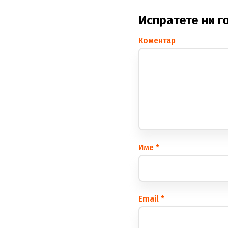
Испратете ни г
Коментар
Име
*
Еmail
*