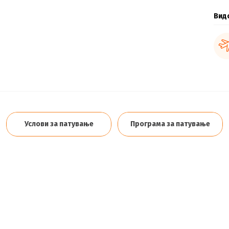
Вид
Услови за патување
Програма за патување