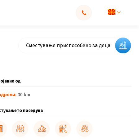
Сместување приспособено за деца
ојание од
одрома:
30 km
стувањето поседува