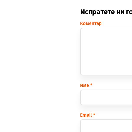
Испратете ни г
Коментар
Име
*
Еmail
*