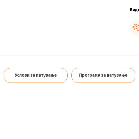
Вид
Услови за патување
Програма за патување