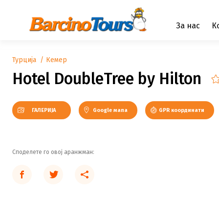
За нас
К
Турција
Кемер
Hotel DoubleTree by Hilton
ГАЛЕРИЈА
Google мапа
GPR координати
Споделете го овој аранжман: