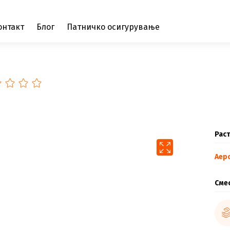
онтакт
Блог
Патничко осигурување
Раст
Аер
Сме