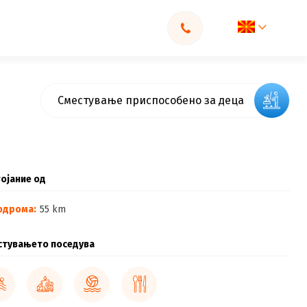
Сместување приспособено за деца
ојание од
одрома:
55 km
стувањето поседува