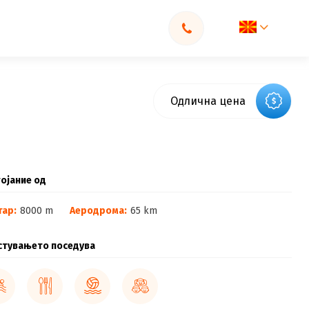
Одлична цена
ојание од
тар:
8000 m
Аеродрома:
65 km
стувањето поседува