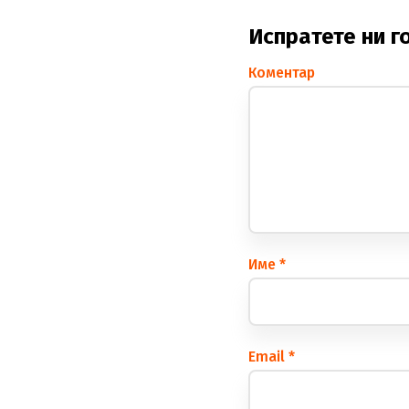
Испратете ни г
Коментар
Име
*
Еmail
*