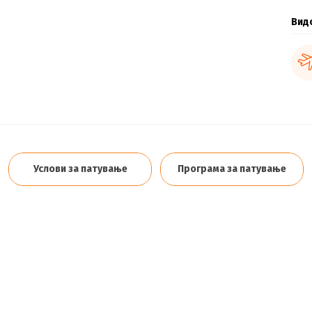
Вид
Услови за патување
Програма за патување