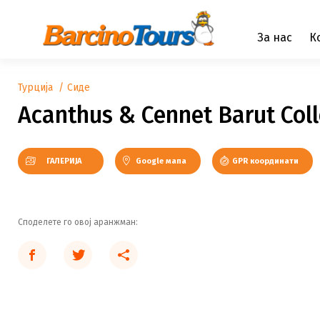
За нас
К
Турција
Сиде
Acanthus & Cennet Barut Coll
ГАЛЕРИЈА
Google мапа
GPR координати
Споделете го овој аранжман: