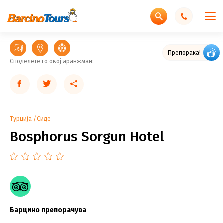
Препорака!
Споделете го овој аранжман:
Турција
Сиде
Bosphorus Sorgun Hotel
Барцино препорачува