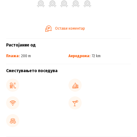
Остави коментар
Растојание од
Плажа:
200 m
Аеродрома:
72 km
Сместувањето поседува