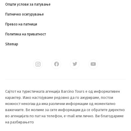
Општи услови за патување
Патничко осигурување
Превоз на патници
Политика на приватност
Sitemap
Сајтот на туристичката агенција Barcino Tours е од информативен
карактер. Иако настојуваме редовно да го ажурираме, постои
можност некогаш да има различни информации од моментално
важечките. Ве молиме за сите информации да се обратите директно
во агенцијата по пат на телефон, e-mail или лично. Ви благодариме
на разбирањето