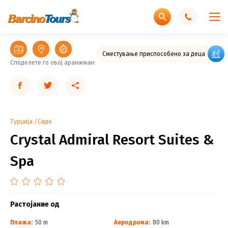
Сместување приспособено за деца
Споделете го овој аранжман:
Турција
Сиде
Crystal Admiral Resort Suites &
Spa
Растојание од
Плажа:
50 m
Аеродрома:
80 km