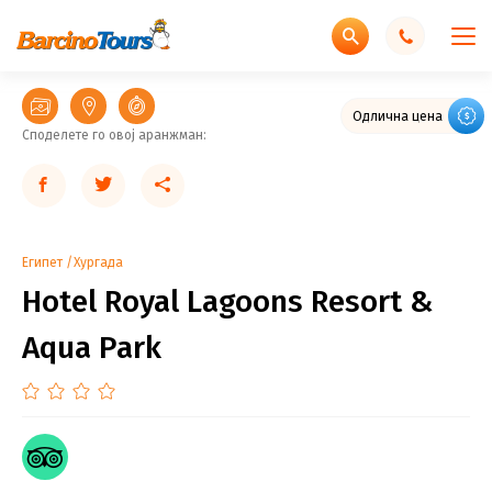
Naša preporuka
Одлична цена
Споделете го овој аранжман:
Египет
Хургада
Hotel Royal Lagoons Resort &
Aqua Park