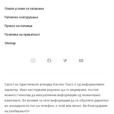
Општи услови за патување
Патничко осигурување
Превоз на патници
Политика на приватност
Sitemap
Сајтот на туристичката агенција Barcino Tours е од информативен
карактер. Иако настојуваме редовно да го ажурираме, постои
можност некогаш да има различни информации од моментално
важечките. Ве молиме за сите информации да се обратите директно
во агенцијата по пат на телефон, e-mail или лично. Ви благодариме
на разбирањето