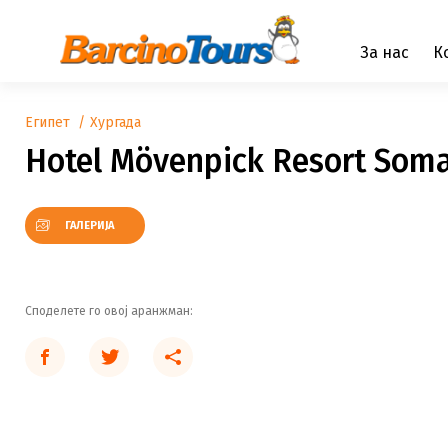
За нас
К
Египет
Хургада
Hotel Mövenpick Resort Som
ГАЛЕРИЈА
Споделете го овој аранжман: