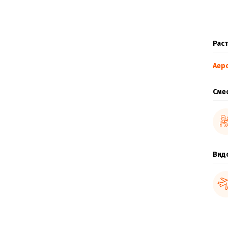
Раст
Аер
Сме
Вид