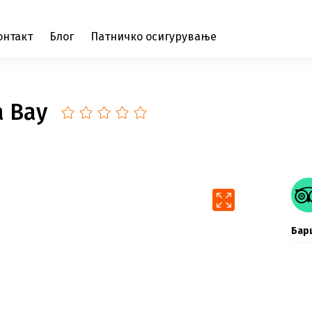
онтакт
Блог
Патничко осигурување
a Bay
Бар