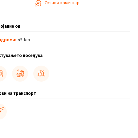
Остави коментар
ојание од
одрома:
45 km
стувањето поседува
ови на транспорт