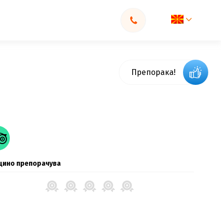
Препорака!
цино препорачува