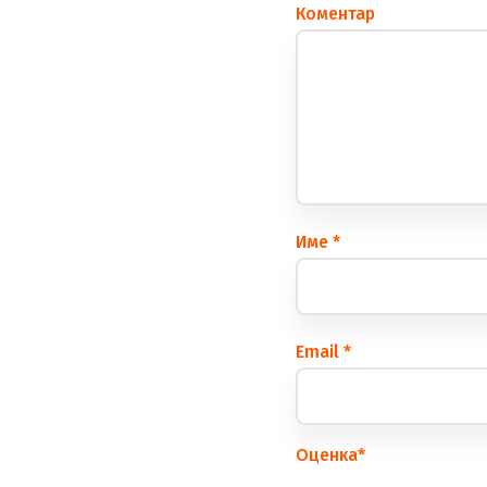
Коментар
Име
*
Еmail
*
Оценка
*