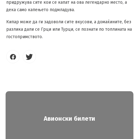
придружува сите кои се капат на ова легендарно место, а
дека само капењето подмладува.
Кипар може да ги задоволи сите вкусови, а домаќините, без
разлика дали се Грци или Турци, се познати по топлината на
гостопримството.
Авионски билети