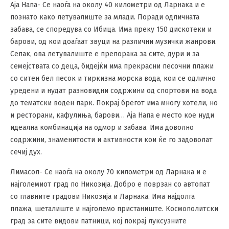
Аја Напа- Се наоѓа на околу 40 километри од Ларнака и е
познато како летувалиште за млади. Поради одличната
забава, се споредува со Ибица. Има преку 150 дискотеки и
барови, од кои доаѓаат звуци на различни музички жанрови.
Сепак, ова летувалиште е препорака за сите, дури и за
семејствата со деца, бидејќи има прекрасни песочни плажи
со ситен бел песок и тиркизна морска вода, кои се одлично
уредени и нудат разновидни содржини од спортови на вода
до тематски воден парк. Покрај брегот има многу хотели, но
и ресторани, кафулиња, барови… Аја Напа е место кое нуди
идеална комбинација на одмор и забава. Има доволно
содржини, знаменитости и активности кои ќе го задоволат
сечиј дух.
Лимасол- Се наоѓа на околу 70 километри од Ларнака и е
најголемиот град по Никозија. Добро е поврзан со автопат
со главните градови Никозија и Ларнака. Има најдолга
плажа, шеталиште и најголемо пристаниште. Космополитски
град за сите видови патници, кој покрај луксузните