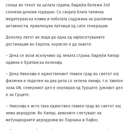
сонце во текот на целата година, бидејќи бележи 340
сончеви денови годишно. Со својата блага типична
медитеранска клима и побогата содржина на различни
активности, привлекува патници од сите генерации.
Доколку патот ве води до една од најпосетуваните
дестинации во Европа, корисно е да знаете:
– Дека се ​​вози исклучиво од левата страна, бидејќи Кипар
одамна е британска колонија.
– Дека Никозија е единствениот главен град во светот кој
физички е поделен на два дела со зелена линија, т.н. тампон
зона UN, северниот дел е окупиран од Турците, јужниот дел
е на Грците.
– Никозија е исто така единствен главен град во светот кој
нема аеродром. Во Кипар, авионите слетуваат на
меѓународните аеродроми во Ларнака и Пафос.