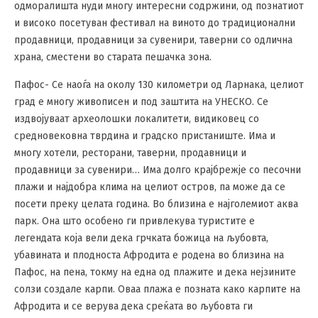
одморалишта нуди многу интересни содржини, од познатиот
и високо посетуван фестивал на виното до традиционални
продавници, продавници за сувенири, таверни со одлична
храна, сместени во старата пешачка зона.
Пафос- Се наоѓа на околу 130 километри од Ларнака, целиот
град е многу живописен и под заштита на УНЕСКО. Се
издвојуваат археолошки локалитети, видиковец со
средновековна тврдина и градско пристаниште. Има и
многу хотели, ресторани, таверни, продавници и
продавници за сувенири… Има долго крајбрежје со песочни
плажи и најдобра клима на целиот остров, па може да се
посети преку целата година. Во близина е најголемиот аква
парк. Она што особено ги привлекува туристите е
легендата која вели дека грчката божица на љубовта,
убавината и плодноста Афродита е родена во близина на
Пафос, на пена, токму на една од плажите и дека нејзините
солзи создале карпи. Оваа плажа е позната како карпите на
Афродита и се верува дека среќата во љубовта ги