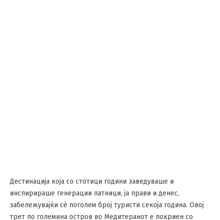
Дестинација која со стотици години заведуваше и
инспирираше генерации патници, ја прави и денес,
забележувајќи сè поголем број туристи секоја година. Овој
трет по големина остров во Медитеранот е покриен со