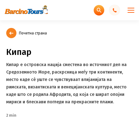
Почетна страна
Кипар
Кипар е островска нација сместена во источниот дел на
Средоземното Море, раскрсница меѓу три континенти,
место каде сè уште се чувствуваат влијанијата на
римската, византиската и венецијанската култура, место
каде што се родила Афродита, од која се шират опојни
мириси и блескави погледи на прекрасните плажи.
2 min