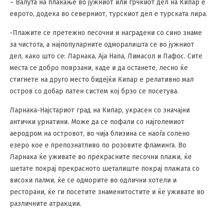
– Валута на плаќање во јужниот или грчкиот дел на Кипар е
еврото, додека во северниот, турскиот дел е турската лира.
-Плажите се претежно песочни и наградени со сино знаме
за чистота, а најпопуларните одморалишта се во јужниот
дел, како што се: Ларнака, Аја Напа, Лимасол и Пафос. Сите
места се добро поврзани, каде и да останете, лесно ќе
стигнете на друго место бидејќи Кипар е релативно мал
остров со добар патен систем кој брзо се посетува.
Ларнака-Најстариот град на Кипар, украсен со значајни
антички урнатини. Може да се пофали со најголемиот
аеродром на островот, во чија близина се наоѓа солено
езеро кое е препознатливо по розовите фламинга. Во
Ларнака ќе уживате во прекрасните песочни плажи, ќе
шетате покрај прекрасното шеталиште покрај плажата со
високи палми, ќе се одморите во одлични хотели и
ресторани, ќе ги посетите знаменитостите и ќе уживате во
различните атракции.