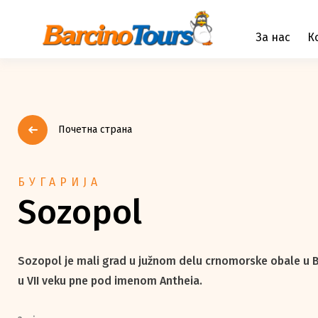
За нас
К
Почетна страна
БУГАРИЈА
Sozopol
Sozopol je mali grad u južnom delu crnomorske obale u 
u VII veku pne pod imenom Antheia.