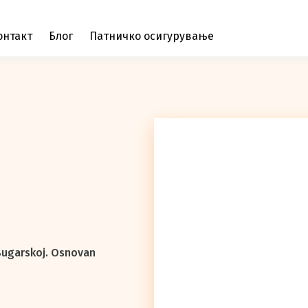
онтакт
Блог
Патничко осигурување
Bugarskoj. Osnovan