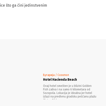
ice što ga čini jedinstvenim
Бугарија / Созопол
Hotel Hacienda Beach
Ovaj hotel smešten je u blizini Golden
Fish zaliva i na samo 6 kilometara od
Sozopola. Lokacija je idealna jer hotel
izlazi na predivnu gradsku peščanu plažu
Zlatna Ribka.