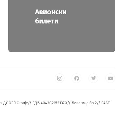
Авионски
билети
urs ДООЕЛ Скопје// ЕДБ 4043021531370// Беласица бр.2// EAST