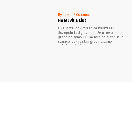
Бугарија / Созопол
Hotel Villa List
Ovaj hotel od 4 zvezdice nalazi se u
Sozopolu kod glavne plaže u novom delu
grada na samo 100 metara od autobuske
stanice, dok je stari grad na samo
nekoliko minuta laganog hoda.