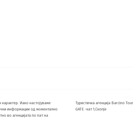
н карактер. Иако настојуваме
Туристичка агенција Barcino To
лични информации од моментално
GATE -кат 1,Скопје
но во агенцијата по пат на