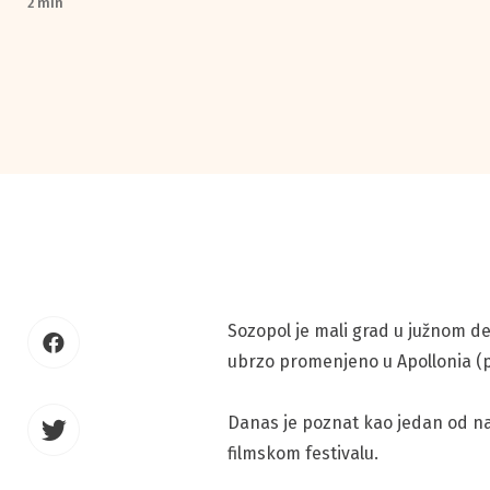
2 min
Sozopol je mali grad u južnom d
ubrzo promenjeno u Apollonia (
Danas je poznat kao jedan od na
filmskom festivalu.