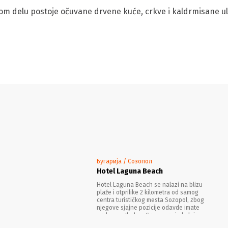
arom delu postoje očuvane drvene kuće, crkve i kaldrmisane ul
Бугарија / Созопол
Hotel Laguna Beach
Hotel Laguna Beach se nalazi na blizu
plaže i otprilike 2 kilometra od samog
centra turističkog mesta Sozopol, zbog
njegove sjajne pozicije odavde imate
prelep pogled na Crno more i okolni
pejzaž, a puno zelenila i sjajnih