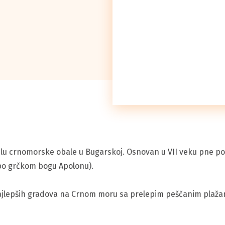
elu crnomorske obale u Bugarskoj. Osnovan u VII veku pne p
po grčkom bogu Apolonu).
jlepših gradova na Crnom moru sa prelepim peščanim plažama, 