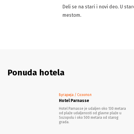
Deli se na stari i novi deo. U st
mestom.
Ponuda hotela
Бугарија / Созопол
Hotel Parnasse
Hotel Parnasse je udaljen oko 130 metara
od plaže udaljenosti od glavne plaže u
Sozopolu i oko 500 metara od starog
grada.