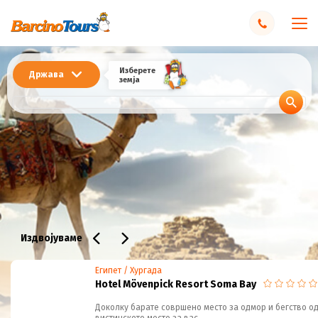
Изберете
Држава
земја
Издвојуваме
Египет / Хургада
Hotel Mövenpick Resort Soma Bay
Доколку барате совршено место за одмор и бегство од 