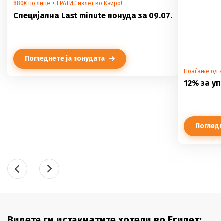
880€ по лице + ГРАТИС излет во Каиро!
Специјална Last minute понуда за 09.07.
Погледнете ја понудата
Поаѓање од 
12% за у
Погледн
Видете ги истакнатите хотели во Египет: