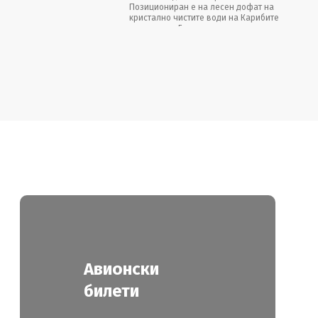
Позициониран е на лесен дофат на
кристално чистите води на Карибите
на плажата Баваро.
Авионски
билети