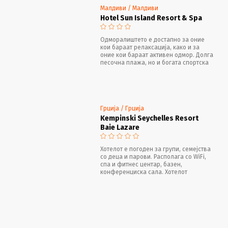
Малдиви / Малдиви
Hotel Sun Island Resort & Spa
Одморалиштето е достапно за оние
кои бараат релаксација, како и за
оние кои бараат активен одмор. Долга
песочна плажа, но и богата спортска
понуда ве кани на активен одмор
Грција / Грција
Kempinski Seychelles Resort
Baie Lazare
Хотелот е погоден за групи, семејства
со деца и парови. Располага со WiFi,
спа и фитнес центар, базен,
конференциска сала. Хотелот
располага со четири ресторани во кои
можете да уживате во
интернационална и традиционална
храна.