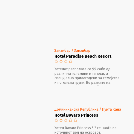
Занзибар / Занзибар
Hotel Paradise Beach Resort
Хотелот располага со 99 соби од
различни големини и типови, а
специјално прилагодени за семејства
и поголеми групи. Во рамките на
одморалиштето има два базени, еден
детски базен, магичен „Jetty bar“, три
бара покрај базенот и „Louge bar“ со
поглед на Индискиот Океан.
Доминиканска Република / Пунта Кана
Hotel Bavaro Princess
Хотел Bavaro Princess 5 * се наоѓа во
источниот дел на островот.