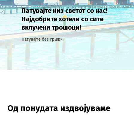
Патувајте низ светот со нас!
Најдобрите хотели со сите
вклучени трошоци!
Патувајте без грижи!
Oд понудата издвојуваме