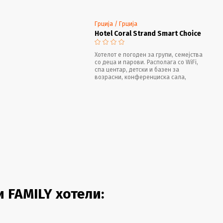
Грција / Грција
Hotel Coral Strand Smart Choice
Хотелот е погоден за групи, семејства
со деца и парови. Располага со WiFi,
спа центар, детски и базен за
возрасни, конференциска сала,
можност за организирање спортови на
вода, одбојка и бадминтон,
набљудување на небото преку
телескоп од опсерваторијата на
хотелот
 FAMILY хотели: