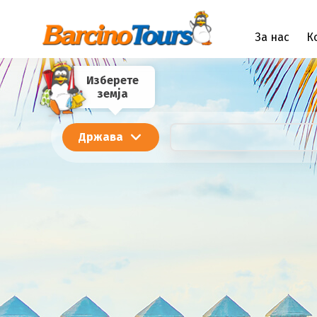
За нас
К
Изберете
земја
Држава