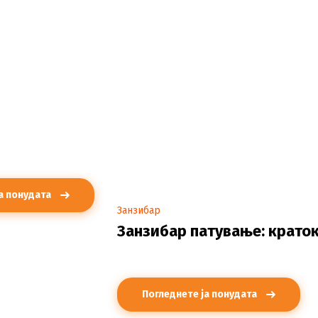
а понудата
Занзибар
Занзибар патување: краток
Погледнете ја понудата