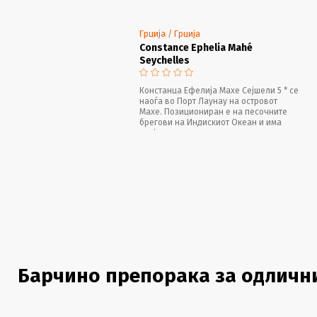
Грција / Грција
Constance Ephelia Mahé
Seychelles
Констанца Ефелија Махе Сејшели 5 * се
наоѓа во Порт Лаунау на островот
Махе. Позициониран е на песочните
брегови на Индискиот Океан и има
своја приватна плажа.
Барчино препорака за одлични