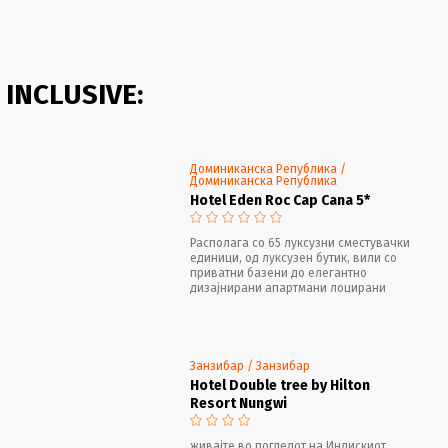
 INCLUSIVE:
Доминиканска Република /
Доминиканска Република
Hotel Eden Roc Cap Cana 5*
Располага со 65 луксузни сместувачки
единици, од луксузен бутик, вили со
приватни базени до елегантно
дизајнирани апартмани лоцирани
директно на плажа, како и четири
неодамна претставени, шармантни
океански вили, кои повторно нудат
целосна приватност на секој гостин.
Занзибар / Занзибар
Hotel Double tree by Hilton
Resort Nungwi
живајте во погледот на Индискиот