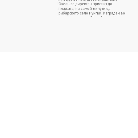
Океан со директен пристап до
плажата, на само 5 минути од
рибарското село Нунгви. Изграден во
традиционалниот Занзибарски стил со
палмини листови на покривот, Макти
нуди отворен слатководен базен,
фитнес центар, спортови на вода,
забава и спа објекти.