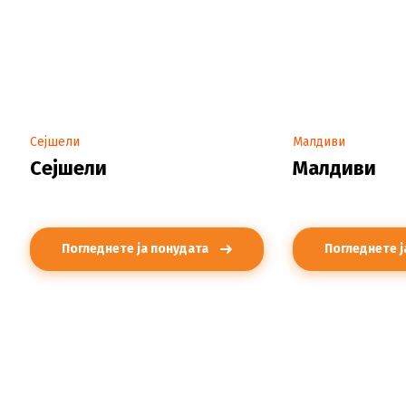
Сејшели
Малдиви
Сејшели
Малдиви
Погледнете ја понудата
Погледнете ј