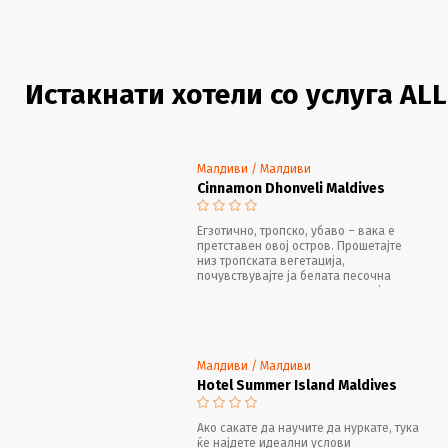
Истакнати хотели со услуга ALL
Малдиви / Малдиви
Cinnamon Dhonveli Maldives
Егзотично, тропско, убаво – вака е
претставен овој остров. Прошетајте
низ тропската вегетација,
почувствувајте ја белата песочна
плажа под вашите нозе и откријте го
егзотичниот подводен свет.
Малдиви / Малдиви
Hotel Summer Island Maldives
Ако сакате да научите да нуркате, тука
ќе најдете идеални услови