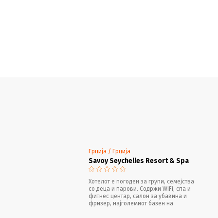
Грција / Грција
Savoy Seychelles Resort & Spa
Хотелот е погоден за групи, семејства
со деца и парови. Содржи WiFi, спа и
фитнес центар, салон за убавина и
фризер, најголемиот базен на
островот