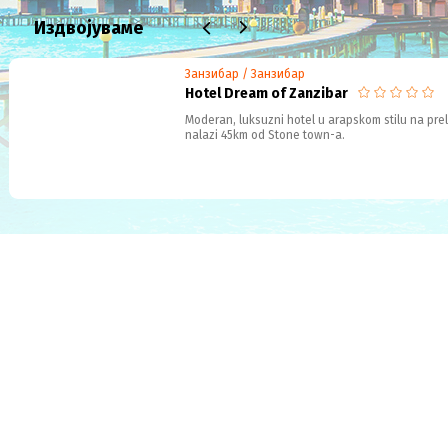
Издвојуваме
Занзибар / Занзибар
Hotel Dream of Zanzibar
Moderan, luksuzni hotel u arapskom stilu na prele
nalazi 45km od Stone town-a.