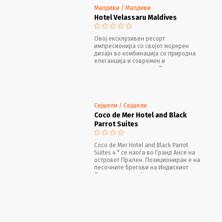
Малдиви / Малдиви
Hotel Velassaru Maldives
Овој ексклузивен ресорт
импресионира со својот модерен
дизајн во комбинација со природна
елеганција и современ и
минималистички стил. Ова
одморалиште може да се пофали со
најубавата плажа на Малдивите.
Сејшели / Сејшели
Coco de Mer Hotel and Black
Parrot Suites
Coco de Mer Hotel and Black Parrot
Suites 4 * се наоѓа во Гранд Ансе на
островот Прален. Позициониран е на
песочните брегови на Индискиот
Океан и има своја приватна плажа,
Anse Bois de Rose.