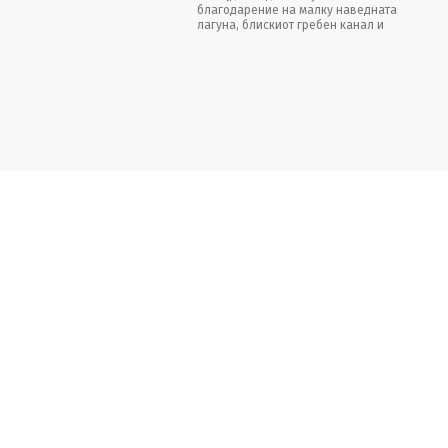
благодарение на малку наведната
лагуна, блискиот гребен канал и
школата за нуркање на германски
јазик.