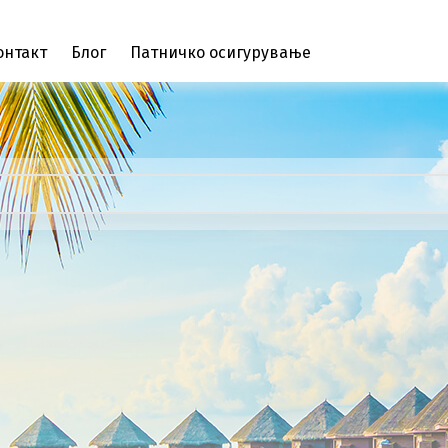
онтакт
Блог
Патничко осигурување