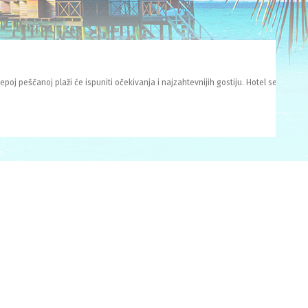
poj peščanoj plaži će ispuniti očekivanja i najzahtevnijih gostiju. Hotel se