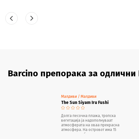
Barcino препорака за одлични
Малдиви / Малдиви
The Sun Siyam Iru Fushi
Долга песочна плажа, тропска
вегетација ја надополнуваат
атмосферата на оваа прекрасна
атмосфера. На островот има 15
ресторани и барови кои нудат одличен
кулинарски избор