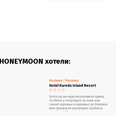
 HONEYMOON хотели:
Малдиви / Малдиви
Hotel Kuredu Island Resort
Хотел кој ви нуди ексклузивен одмор.
Особено е популарен за оние кои
сакаат нуркање и нуркање: во близина
има прекрасен внатрешен гребен и
повеќе од 50 првокласни, главно
недопрени места за нуркање!