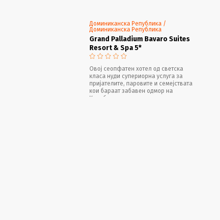
Доминиканска Република /
Доминиканска Република
Grand Palladium Bavaro Suites
Resort & Spa 5*
Овој сеопфатен хотел од светска
класа нуди супериорна услуга за
пријателите, паровите и семејствата
кои бараат забавен одмор на
Карибите.